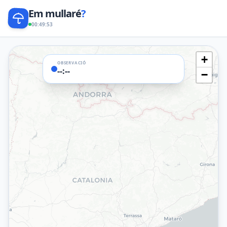
Em mullaré
?
00:49:53
+
OBSERVACIÓ
--:--
−