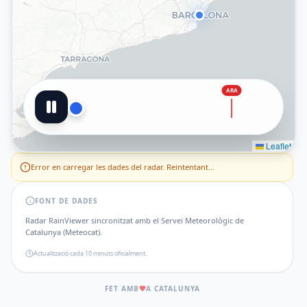
ARA
Leaflet
Error en carregar les dades del radar. Reintentant...
FONT DE DADES
Radar RainViewer sincronitzat amb el Servei Meteorològic de
Catalunya (Meteocat).
Actualització cada 10 minuts oficialment.
FET AMB
A CATALUNYA